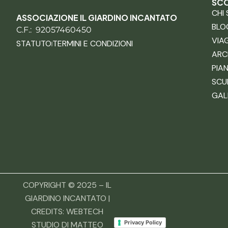
SCO
CHI
ASSOCIAZIONE IL GIARDINO INCANTATO
BLO
C.F.: 92057460450
VIA
STATUTO
TERMINI E CONDIZIONI
ARC
PIA
SCU
GAL
COPYRIGHT © 2025 – IL
GIARDINO INCANTATO |
CREDITS:
WEBTECH
Privacy Policy
STUDIO DI MATTEO