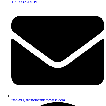
+39 3332314619
info@ilgiardinoincantatomassa.com