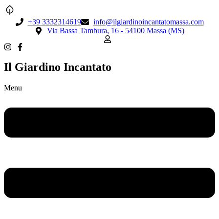
+39 3332314619
info@ilgiardinoincantatomassa.com
Via Bassa Tambura, 16 - 54100 Massa (MS)
Il Giardino Incantato
Menu