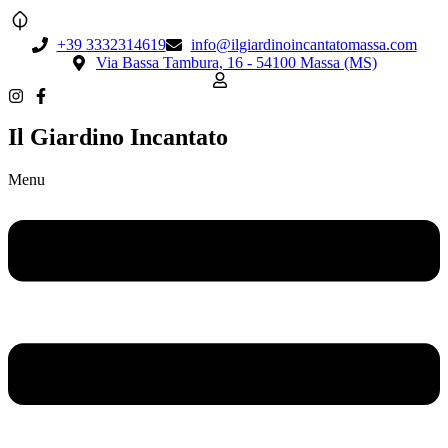
+39 3332314619
info@ilgiardinoincantatomassa.com
Via Bassa Tambura, 16 - 54100 Massa (MS)
Il Giardino Incantato
Menu