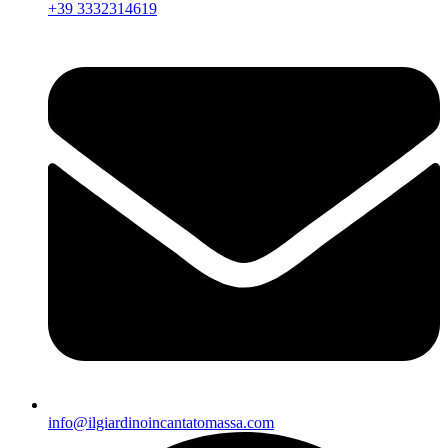
+39 3332314619
info@ilgiardinoincantatomassa.com