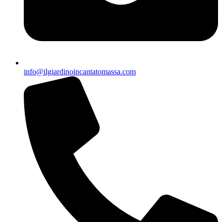
info@ilgiardinoincantatomassa.com