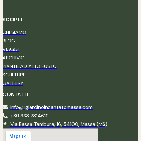
SCOPRI
CHI SIAMO
BLOG
VIAGGI
ARCHIVIO
PIANTE AD ALTO FUSTO
SCULTURE
GALLERY
CONTATTI
info@ilgiardinoincantatomassa.com
+39 333 2314619
Via Bassa Tambura, 16, 54100, Massa (MS)