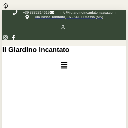
+39 3332314619
info@ilgiardinoincantatomassa.com
Via Bassa Tambura, 16 - 54100 Massa (MS)
Il Giardino Incantato
Menu