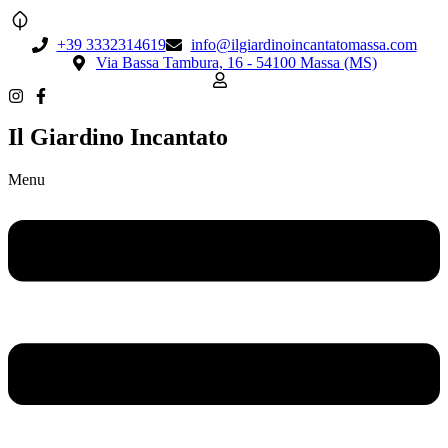
+39 3332314619
info@ilgiardinoincantatomassa.com
Via Bassa Tambura, 16 - 54100 Massa (MS)
Il Giardino Incantato
Menu