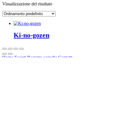
Visualizzazione del risultato
Ki-no-gozen
Home
Eventi
Registro camelie
Contatti
LASCIA CHE IL
GIARDINO TI RAGGIUNGA
ASSOCIAZIONE IL GIARDINO
INCANTATO
C.F.: 92057460450