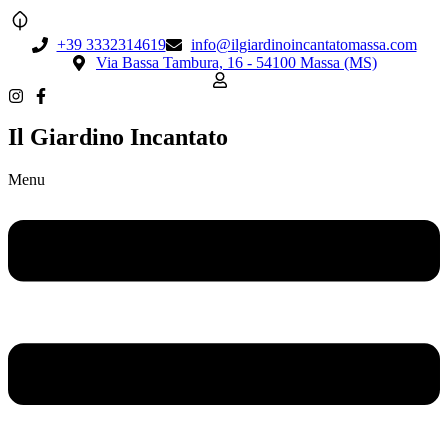
+39 3332314619
info@ilgiardinoincantatomassa.com
Via Bassa Tambura, 16 - 54100 Massa (MS)
Il Giardino Incantato
Menu