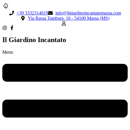
+39 3332314619
info@ilgiardinoincantatomassa.com
Via Bassa Tambura, 16 - 54100 Massa (MS)
Il Giardino Incantato
Menu