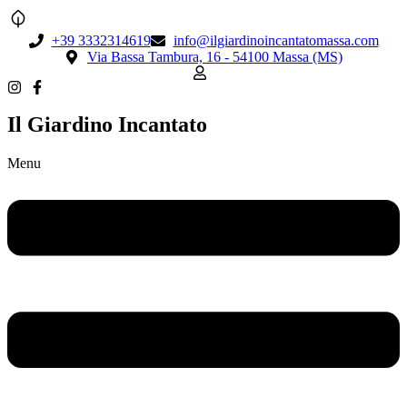
+39 3332314619
info@ilgiardinoincantatomassa.com
Via Bassa Tambura, 16 - 54100 Massa (MS)
Il Giardino Incantato
Menu