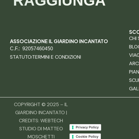
RAGGIUNGA
SCO
CHI
ASSOCIAZIONE IL GIARDINO INCANTATO
BLO
C.F.: 92057460450
VIA
STATUTO
TERMINI E CONDIZIONI
ARC
PIA
SCU
GAL
COPYRIGHT © 2025 – IL
GIARDINO INCANTATO |
CREDITS:
WEBTECH
Privacy Policy
STUDIO DI MATTEO
MOSCHETTI
Cookie Policy