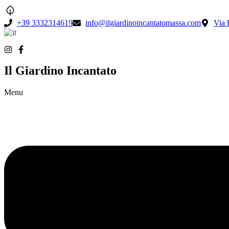
+39 3332314619
info@ilgiardinoincantatomassa.com
Via 
Italiano
▼
Il Giardino Incantato
Menu