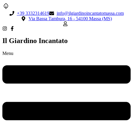
+39 3332314619
info@ilgiardinoincantatomassa.com
Via Bassa Tambura, 16 - 54100 Massa (MS)
Il Giardino Incantato
Menu