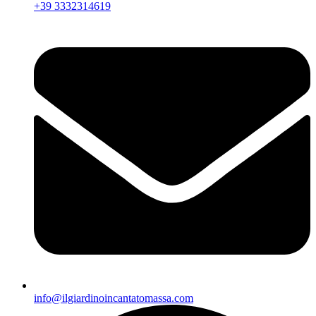
+39 3332314619
info@ilgiardinoincantatomassa.com