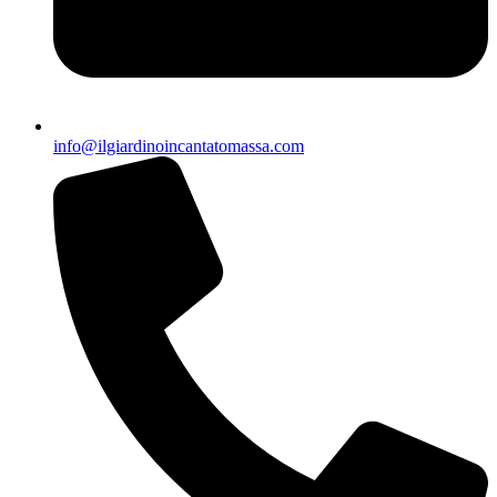
info@ilgiardinoincantatomassa.com