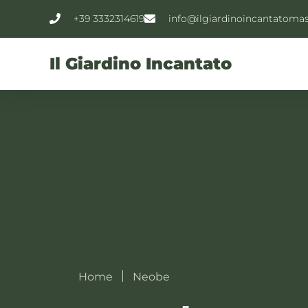
+39 3332314619
info@ilgiardinoincantatoma
Il Giardino Incantato
Home
Neobe