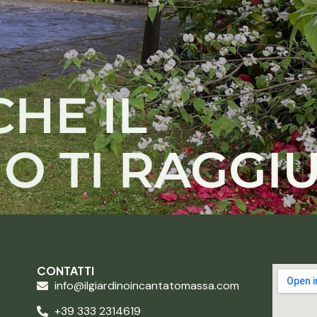
CHE IL
O TI RAGGI
CONTATTI
info@ilgiardinoincantatomassa.com
+39 333 2314619