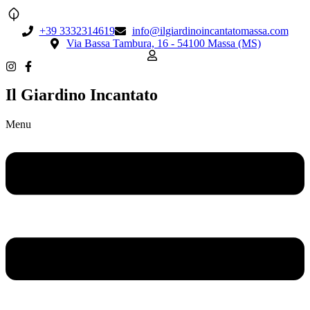
+39 3332314619
info@ilgiardinoincantatomassa.com
Via Bassa Tambura, 16 - 54100 Massa (MS)
Il Giardino Incantato
Menu