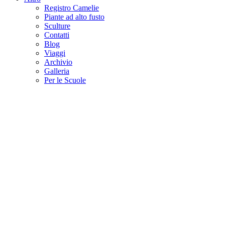
Registro Camelie
Piante ad alto fusto
Sculture
Contatti
Blog
Viaggi
Archivio
Galleria
Per le Scuole