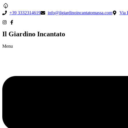
+39 3332314619
info@ilgiardinoincantatomassa.com
Via 
Il Giardino Incantato
Menu