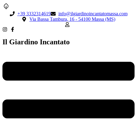
+39 3332314619
info@ilgiardinoincantatomassa.com
Via Bassa Tambura, 16 - 54100 Massa (MS)
Il Giardino Incantato
Menu