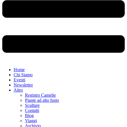
Home
Chi Siamo
Eventi
Newsletter
Altro
Registro Camelie
Piante ad alto fusto
Sculture
Contatti
Blog
Viaggi
Archivio