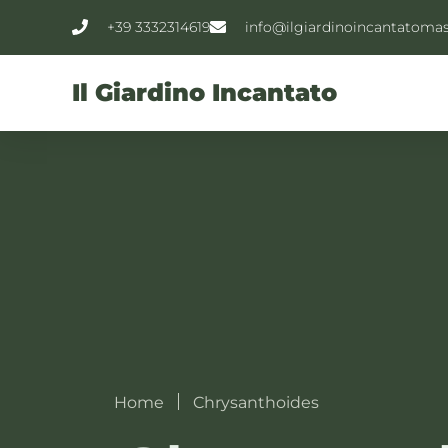
+39 3332314619
info@ilgiardinoincantatoma
Il Giardino Incantato
Home
Chrysanthoides