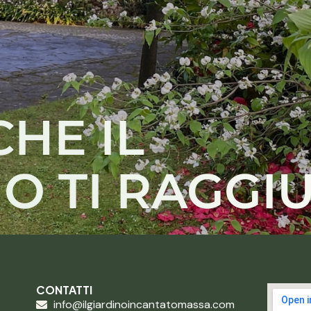
CHE IL
O TI RAGGI
CONTATTI
info@ilgiardinoincantatomassa.com