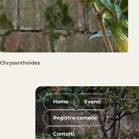
Chrysanthoides
Home
Eventi
Registro camelie
Contatti