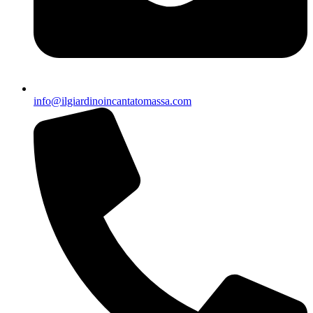
info@ilgiardinoincantatomassa.com