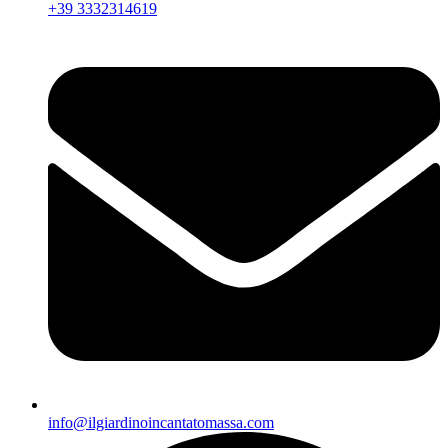
+39 3332314619
info@ilgiardinoincantatomassa.com