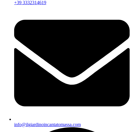
+39 3332314619
info@ilgiardinoincantatomassa.com