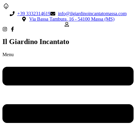
+39 3332314619
info@ilgiardinoincantatomassa.com
Via Bassa Tambura, 16 - 54100 Massa (MS)
Il Giardino Incantato
Menu