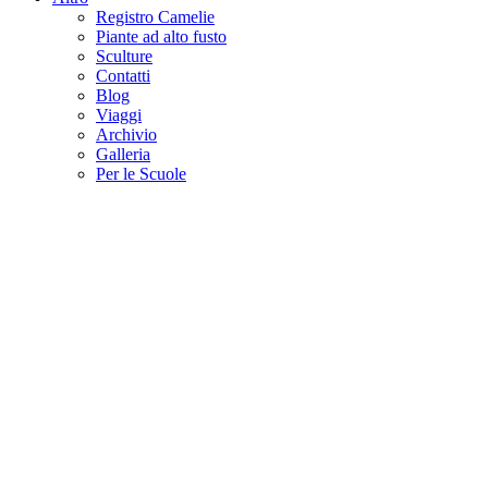
Registro Camelie
Piante ad alto fusto
Sculture
Contatti
Blog
Viaggi
Archivio
Galleria
Per le Scuole