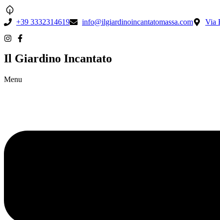
+39 3332314619
info@ilgiardinoincantatomassa.com
Via 
Il Giardino Incantato
Menu