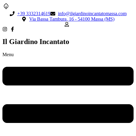
+39 3332314619
info@ilgiardinoincantatomassa.com
Via Bassa Tambura, 16 - 54100 Massa (MS)
Il Giardino Incantato
Menu