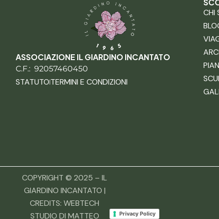
SCO
CHI
BLO
VIA
ARC
ASSOCIAZIONE IL GIARDINO INCANTATO
PIA
C.F.: 92057460450
SCU
STATUTO
TERMINI E CONDIZIONI
GAL
COPYRIGHT © 2025 – IL
GIARDINO INCANTATO |
CREDITS:
WEBTECH
Privacy Policy
STUDIO DI MATTEO