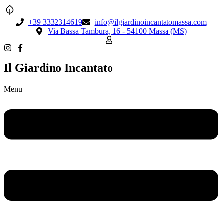
+39 3332314619
info@ilgiardinoincantatomassa.com
Via Bassa Tambura, 16 - 54100 Massa (MS)
Il Giardino Incantato
Menu