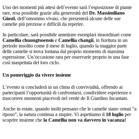
Uno dei momenti più attesi dell’evento sarà l’esposizione di piante
rare, resa possibile grazie alla generosità del
Dr. Massimiliano
Giusti
, dell’omonimo vivaio, che presenterà alcune delle sue
camelie più preziose e difficili da reperire.
In particolare, sarà possibile ammirare esemplari straordinari come
Camellia chuongtsoensis
e
Camellia changii
, in fioritura in un
periodo insolito come il mese di luglio, quando la maggior parte
delle camelie si trova lontana dal proprio momento di massima
espressione. Un’occasione rara per osservarle proprio in una fase
così inaspettata del loro ciclo.
Un pomeriggio da vivere insieme
L’evento si concluderà in un clima di convivialità, offrendo ai
partecipanti l’opportunità di confrontarsi, condividere esperienze e
trascorrere momenti piacevoli nel verde de Il Giardino Incantato.
Anche in estate, quando molti pensano che le camelie siano ormai “a
riposo”, la natura continua a stupire. Vi aspettiamo il
18 luglio
per
scoprire insieme che
la Camellia non va davvero in vacanza!