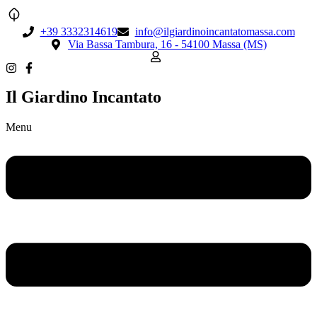
+39 3332314619
info@ilgiardinoincantatomassa.com
Via Bassa Tambura, 16 - 54100 Massa (MS)
Il Giardino Incantato
Menu