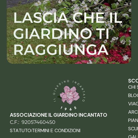
LASCIA CHE IL
GIARDINO TI
RAGGIUNGA
SCO
CHI
BLO
VIA
ARC
ASSOCIAZIONE IL GIARDINO INCANTATO
PIA
C.F.: 92057460450
SCU
STATUTO
TERMINI E CONDIZIONI
GAL