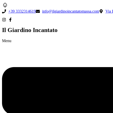
+39 3332314619
info@ilgiardinoincantatomassa.com
Via 
Il Giardino Incantato
Menu