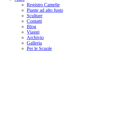
Registro Camelie
Piante ad alto fusto
Sculture
Contatti
Blog
Viaggi
Archivio
Galleria
Per le Scuole