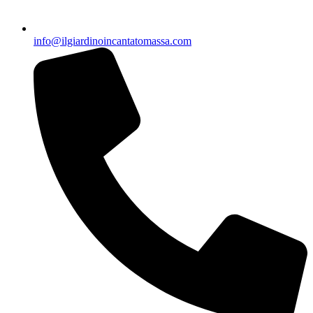
info@ilgiardinoincantatomassa.com