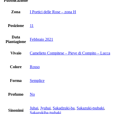
Pubblicazione
Zona
I Portici delle Rose – zona H
Posizione
11
Data
Febbraio 2021
Piantagione
Vivaio
Camelieto Compitese – Pieve di Compito – Lucca
Colore
Rosso
Forma
Semplice
Profumo
No
Juhai
,
Jyuhai
,
Sakadzuki-ba
,
Sakazuki-tsubaki
,
Sinonimi
Sakazukiba-tsubaki