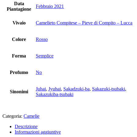
Data
Febbraio 2021
Piantagione
Vivaio
Camelieto Compitese – Pieve di Compito – Lucca
Colore
Rosso
Forma
Semplice
Profumo
No
Juhai
,
Jyuhai
,
Sakadzuki-ba
,
Sakazuki-tsubaki
,
Sinonimi
Sakazukiba-tsubaki
Categoria:
Camelie
Descrizione
Informazioni aggiuntive