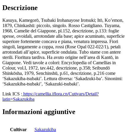
Descrizione
Kasuya, Kamegorō, Tsubaki Irohanayose Irotsuki; Itō, Ko’emon,
1879, Chinkashū: piccolo, singolo. Rosso Castigliano. Tuyama,
1968, Camelie del Giappone, pl.152, descrizione, p.133: foglie
spesse, ovoidali, arrotondate alla base; apice acuminato, superficie
superiore fortemente concava e piana, venatura impressa. Fiori
singoli, largamente a coppa, rossi (Rose Opal 022-022/1), petali
arrotondati all’apice, superficie ondulata. Tubo stame con antere
sterili. Fioritura tardiva. Ha avuto origine nell’area di Kantō, in
Giappone. Vedi tavole a colori: Encyclopedia of Camellias in
Colour, vol.I, 1972, tav.442, descrizione, p.358; Seibundō
Shinkōsha, 1979, Senchinshū, p.61, descrizione, p.216 come
‘Sakazukiba-tsubaki’. Lettura diversa: ‘Sakadzuki-ba’. Sinonimi:
‘Sakazukiba-tsubaki’, ‘Sakazuki-tsubaki’.
Link ICS :
https://camellia.iflora.cn/Cutivars/Detail?
latin=Sakazukiba
Informazioni aggiuntive
Cultivar
Sakazukiba