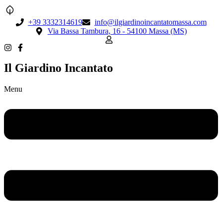
+39 3332314619
info@ilgiardinoincantatomassa.com
Via Bassa Tambura, 16 - 54100 Massa (MS)
Il Giardino Incantato
Menu