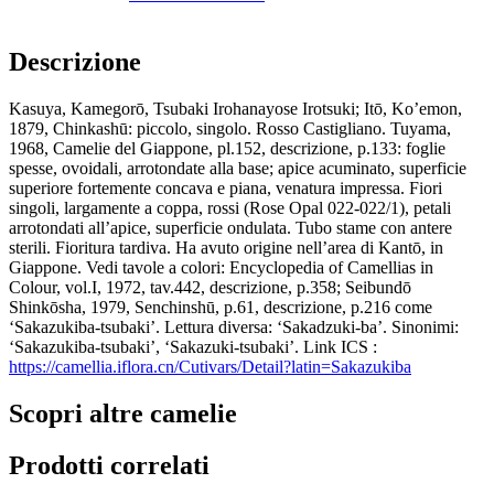
Descrizione
Kasuya, Kamegorō, Tsubaki Irohanayose Irotsuki; Itō, Ko’emon,
1879, Chinkashū: piccolo, singolo. Rosso Castigliano. Tuyama,
1968, Camelie del Giappone, pl.152, descrizione, p.133: foglie
spesse, ovoidali, arrotondate alla base; apice acuminato, superficie
superiore fortemente concava e piana, venatura impressa. Fiori
singoli, largamente a coppa, rossi (Rose Opal 022-022/1), petali
arrotondati all’apice, superficie ondulata. Tubo stame con antere
sterili. Fioritura tardiva. Ha avuto origine nell’area di Kantō, in
Giappone. Vedi tavole a colori: Encyclopedia of Camellias in
Colour, vol.I, 1972, tav.442, descrizione, p.358; Seibundō
Shinkōsha, 1979, Senchinshū, p.61, descrizione, p.216 come
‘Sakazukiba-tsubaki’. Lettura diversa: ‘Sakadzuki-ba’. Sinonimi:
‘Sakazukiba-tsubaki’, ‘Sakazuki-tsubaki’. Link ICS :
https://camellia.iflora.cn/Cutivars/Detail?latin=Sakazukiba
Scopri altre camelie
Prodotti correlati