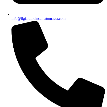
info@ilgiardinoincantatomassa.com