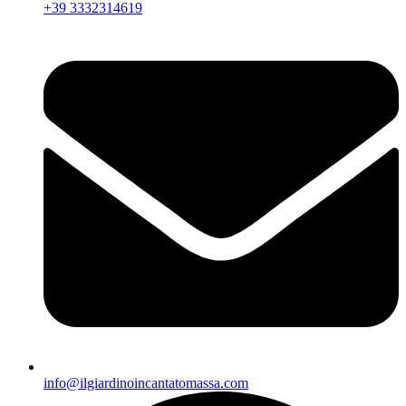
+39 3332314619
info@ilgiardinoincantatomassa.com