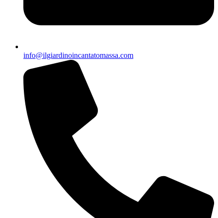
info@ilgiardinoincantatomassa.com