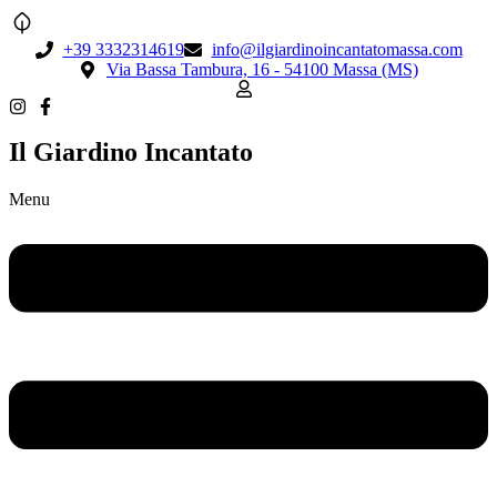
+39 3332314619
info@ilgiardinoincantatomassa.com
Via Bassa Tambura, 16 - 54100 Massa (MS)
Il Giardino Incantato
Menu