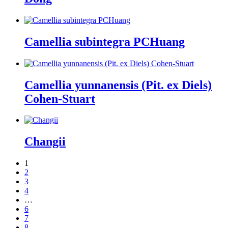
Camellia subintegra PCHuang
Camellia yunnanensis (Pit. ex Diels)
Cohen-Stuart
Changii
1
2
3
4
…
6
7
8