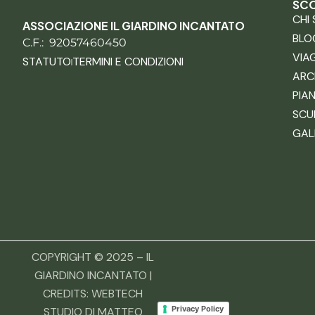
SCO
CHI
ASSOCIAZIONE IL GIARDINO INCANTATO
BLO
C.F.: 92057460450
VIA
STATUTO
TERMINI E CONDIZIONI
ARC
PIA
SCU
GAL
COPYRIGHT © 2025 – IL
GIARDINO INCANTATO |
CREDITS:
WEBTECH
Privacy Policy
STUDIO DI MATTEO