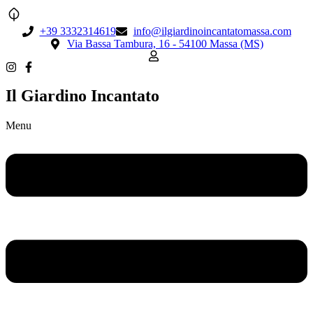
+39 3332314619
info@ilgiardinoincantatomassa.com
Via Bassa Tambura, 16 - 54100 Massa (MS)
Il Giardino Incantato
Menu