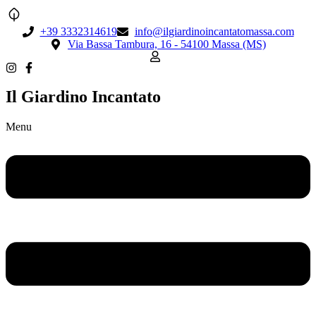
+39 3332314619
info@ilgiardinoincantatomassa.com
Via Bassa Tambura, 16 - 54100 Massa (MS)
Il Giardino Incantato
Menu