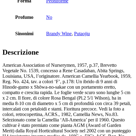
Forma
Peoniforme
Profumo
No
Sinonimi
Brandy Wine
,
Putaojiu
Descrizione
American Association of Nurserymen, 1957, p.37, Brevetto
Vegetale No. 1539, concesso a Rene Casadaban, Abita Springs,
Louisiana, USA, l’originatore. American Camellia Yearbook, 1959,
Reg. No. 424, tav. a colori ‘F’, p.178: Un ibrido di 9 anni di
Hinode-gumo x Shōwa-no-sakae con un portamento eretto,
compatto e crescita rapida. Le foglie verde scuro sono lunghe 5 cm
x 2 cm. Il fiore, di colore Rosa Bengal (Pl.2 5/1 Wilson), ha in
media 8-10 cm di diametro x 5 cm di profondità con circa 39 petali,
intercalati con petaloidi e stami. Fioritura precoce. Vedi la foto a
colori, retrocopertina, ACRS., 1982, Camellia News, No.83.
Selezionato come la Camellia ‘All-America’ per il 1960. Questo
cultivar è stato premiato come pianta AGM (Award of Garden
Merit) dalla Royal Horticultural Society nel 2002 con un punteggio