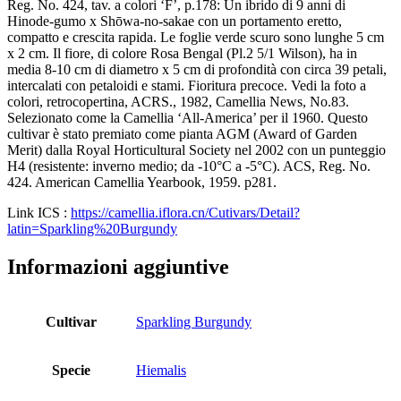
Reg. No. 424, tav. a colori ‘F’, p.178: Un ibrido di 9 anni di
Hinode-gumo x Shōwa-no-sakae con un portamento eretto,
compatto e crescita rapida. Le foglie verde scuro sono lunghe 5 cm
x 2 cm. Il fiore, di colore Rosa Bengal (Pl.2 5/1 Wilson), ha in
media 8-10 cm di diametro x 5 cm di profondità con circa 39 petali,
intercalati con petaloidi e stami. Fioritura precoce. Vedi la foto a
colori, retrocopertina, ACRS., 1982, Camellia News, No.83.
Selezionato come la Camellia ‘All-America’ per il 1960. Questo
cultivar è stato premiato come pianta AGM (Award of Garden
Merit) dalla Royal Horticultural Society nel 2002 con un punteggio
H4 (resistente: inverno medio; da -10°C a -5°C). ACS, Reg. No.
424. American Camellia Yearbook, 1959. p281.
Link ICS :
https://camellia.iflora.cn/Cutivars/Detail?
latin=Sparkling%20Burgundy
Informazioni aggiuntive
Cultivar
Sparkling Burgundy
Specie
Hiemalis