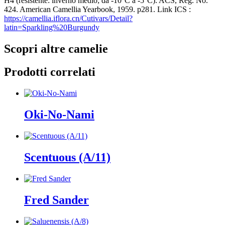
H4 (resistente: inverno medio; da -10°C a -5°C). ACS, Reg. No.
424. American Camellia Yearbook, 1959. p281. Link ICS :
https://camellia.iflora.cn/Cutivars/Detail?
latin=Sparkling%20Burgundy
Scopri altre camelie
Prodotti correlati
Oki-No-Nami
Scentuous (A/11)
Fred Sander