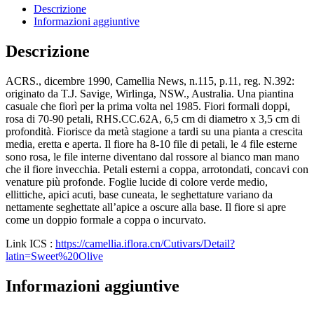
Descrizione
Informazioni aggiuntive
Descrizione
ACRS., dicembre 1990, Camellia News, n.115, p.11, reg. N.392:
originato da T.J. Savige, Wirlinga, NSW., Australia. Una piantina
casuale che fiorì per la prima volta nel 1985. Fiori formali doppi,
rosa di 70-90 petali, RHS.CC.62A, 6,5 cm di diametro x 3,5 cm di
profondità. Fiorisce da metà stagione a tardi su una pianta a crescita
media, eretta e aperta. Il fiore ha 8-10 file di petali, le 4 file esterne
sono rosa, le file interne diventano dal rossore al bianco man mano
che il fiore invecchia. Petali esterni a coppa, arrotondati, concavi con
venature più profonde. Foglie lucide di colore verde medio,
ellittiche, apici acuti, base cuneata, le seghettature variano da
nettamente seghettate all’apice a oscure alla base. Il fiore si apre
come un doppio formale a coppa o incurvato.
Link ICS :
https://camellia.iflora.cn/Cutivars/Detail?
latin=Sweet%20Olive
Informazioni aggiuntive