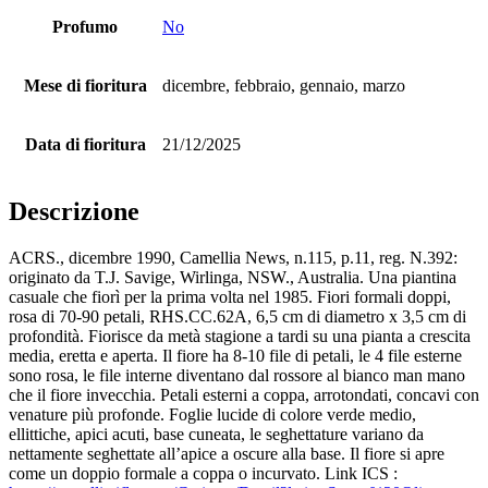
Profumo
No
Mese di fioritura
dicembre, febbraio, gennaio, marzo
Data di fioritura
21/12/2025
Descrizione
ACRS., dicembre 1990, Camellia News, n.115, p.11, reg. N.392:
originato da T.J. Savige, Wirlinga, NSW., Australia. Una piantina
casuale che fiorì per la prima volta nel 1985. Fiori formali doppi,
rosa di 70-90 petali, RHS.CC.62A, 6,5 cm di diametro x 3,5 cm di
profondità. Fiorisce da metà stagione a tardi su una pianta a crescita
media, eretta e aperta. Il fiore ha 8-10 file di petali, le 4 file esterne
sono rosa, le file interne diventano dal rossore al bianco man mano
che il fiore invecchia. Petali esterni a coppa, arrotondati, concavi con
venature più profonde. Foglie lucide di colore verde medio,
ellittiche, apici acuti, base cuneata, le seghettature variano da
nettamente seghettate all’apice a oscure alla base. Il fiore si apre
come un doppio formale a coppa o incurvato. Link ICS :