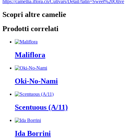
https://camellia.iflora.cn/Cutivars/Detail?latin=Sweet%20Olive
Scopri altre camelie
Prodotti correlati
Maliflora
Oki-No-Nami
Scentuous (A/11)
Ida Borrini