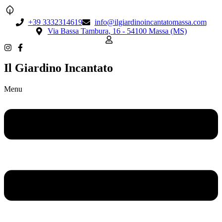
+39 3332314619
info@ilgiardinoincantatomassa.com
Via Bassa Tambura, 16 - 54100 Massa (MS)
Il Giardino Incantato
Menu