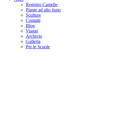
Registro Camelie
Piante ad alto fusto
Sculture
Contatti
Blog
Viaggi
Archivio
Galleria
Per le Scuole