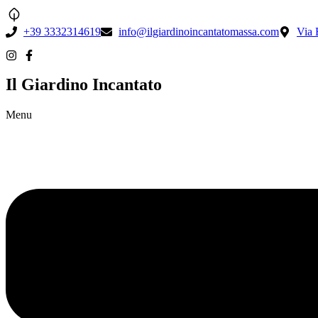
+39 3332314619
info@ilgiardinoincantatomassa.com
Via 
Il Giardino Incantato
Menu