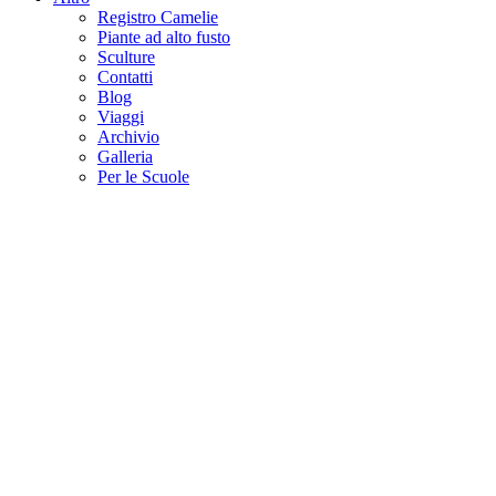
Registro Camelie
Piante ad alto fusto
Sculture
Contatti
Blog
Viaggi
Archivio
Galleria
Per le Scuole