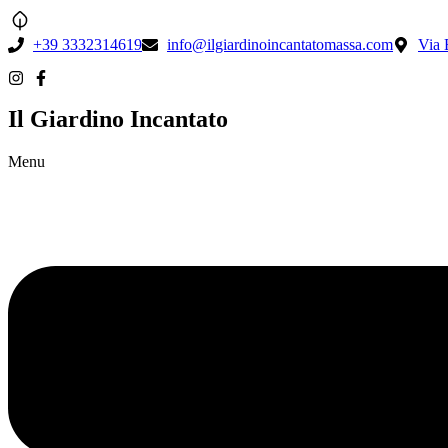
+39 3332314619
info@ilgiardinoincantatomassa.com
Via 
Il Giardino Incantato
Menu