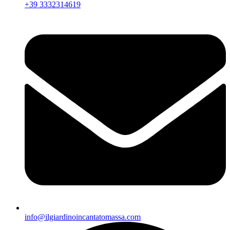
+39 3332314619
info@ilgiardinoincantatomassa.com