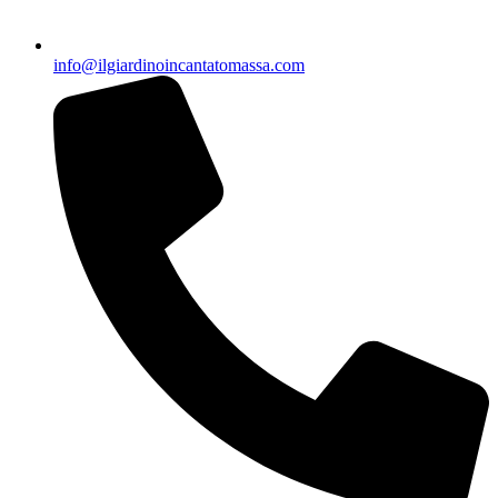
info@ilgiardinoincantatomassa.com