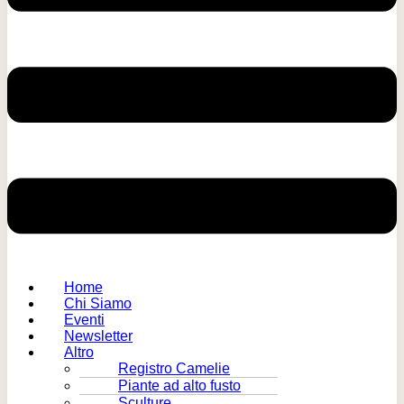
Home
Chi Siamo
Eventi
Newsletter
Altro
Registro Camelie
Piante ad alto fusto
Sculture