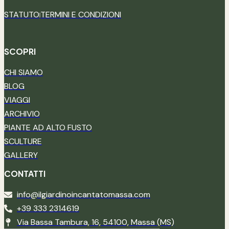
STATUTO
TERMINI E CONDIZIONI
SCOPRI
CHI SIAMO
BLOG
VIAGGI
ARCHIVIO
PIANTE AD ALTO FUSTO
SCULTURE
GALLERY
CONTATTI
info@ilgiardinoincantatomassa.com
+39 333 2314619
Via Bassa Tambura, 16, 54100, Massa (MS)