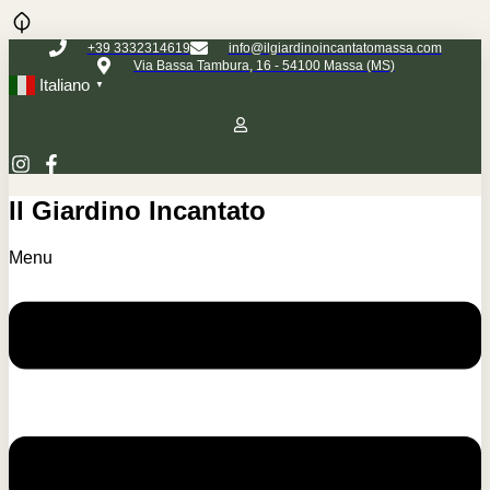
+39 3332314619
info@ilgiardinoincantatomassa.com
Via Bassa Tambura, 16 - 54100 Massa (MS)
Italiano
▼
Il Giardino Incantato
Menu