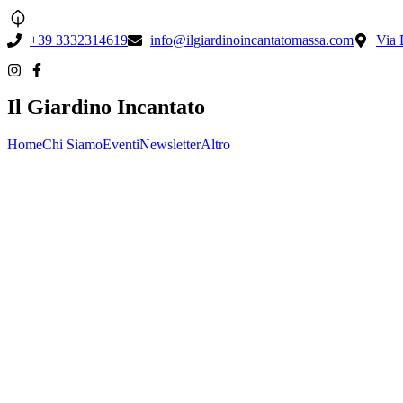
+39 3332314619
info@ilgiardinoincantatomassa.com
Via 
Il Giardino Incantato
Home
Chi Siamo
Eventi
Newsletter
Altro