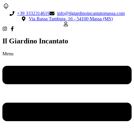
+39 3332314619
info@ilgiardinoincantatomassa.com
Via Bassa Tambura, 16 - 54100 Massa (MS)
Il Giardino Incantato
Menu