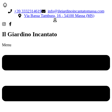
+39 3332314619
info@ilgiardinoincantatomassa.com
Via Bassa Tambura, 16 - 54100 Massa (MS)
Il Giardino Incantato
Menu