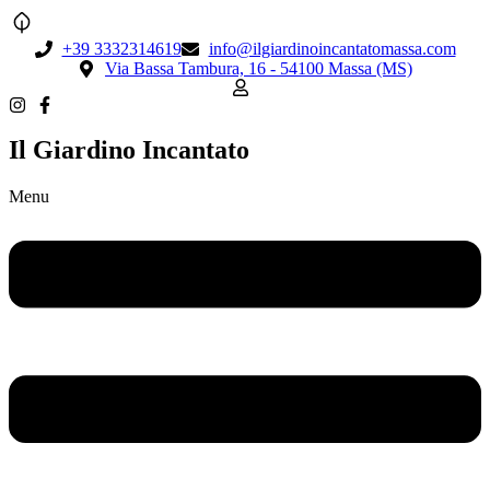
+39 3332314619
info@ilgiardinoincantatomassa.com
Via Bassa Tambura, 16 - 54100 Massa (MS)
Il Giardino Incantato
Menu