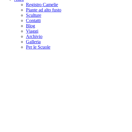
Registro Camelie
Piante ad alto fusto
Sculture
Contatti
Blog
Viaggi
Archivio
Galleria
Per le Scuole