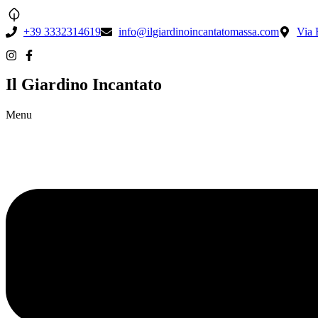
+39 3332314619
info@ilgiardinoincantatomassa.com
Via 
Il Giardino Incantato
Menu