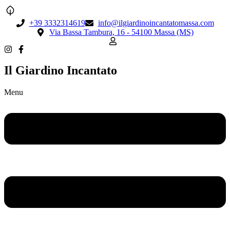
+39 3332314619
info@ilgiardinoincantatomassa.com
Via Bassa Tambura, 16 - 54100 Massa (MS)
Il Giardino Incantato
Menu