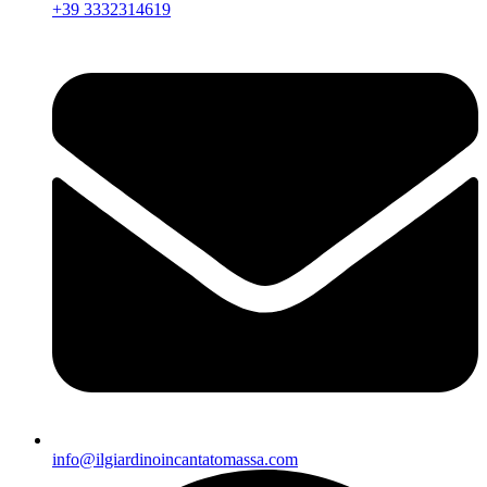
+39 3332314619
info@ilgiardinoincantatomassa.com