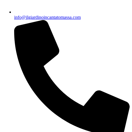
info@ilgiardinoincantatomassa.com