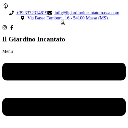
+39 3332314619
info@ilgiardinoincantatomassa.com
Via Bassa Tambura, 16 - 54100 Massa (MS)
Il Giardino Incantato
Menu